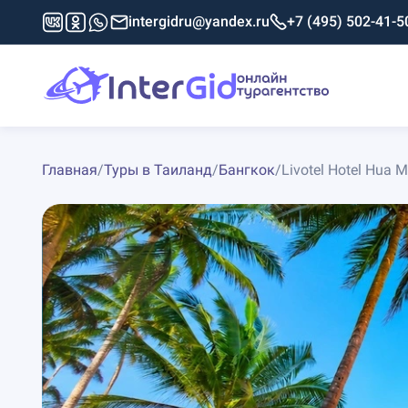
intergidru@yandex.ru
+7 (495) 502-41-5
Главная
/
Туры в Таиланд
/
Бангкок
/
Livotel Hotel Hua 