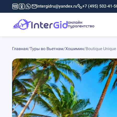
intergidru@yandex.ru
+7 (495) 502-41-5
Главная
/
Туры во Вьетнам
/
Хошимин
/
Boutique Unique