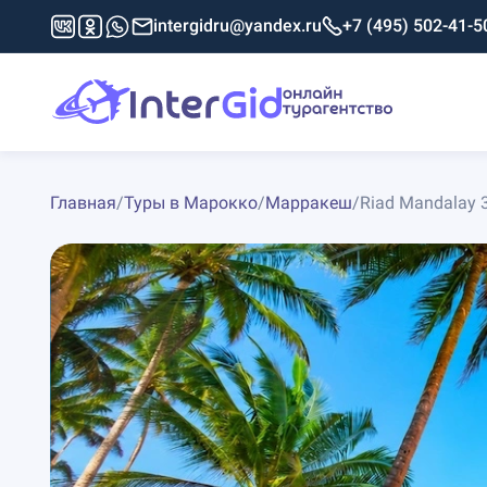
intergidru@yandex.ru
+7 (495) 502-41-5
Главная
/
Туры в Марокко
/
Марракеш
/
Riad Mandalay 