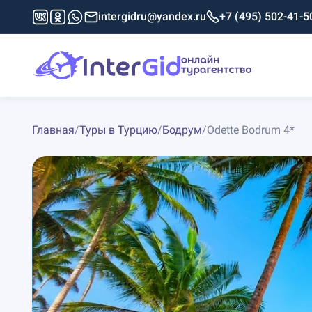
intergidru@yandex.ru
+7 (495) 502-41-5
Главная
/
Туры в Турцию
/
Бодрум
/
Odette Bodrum 4*