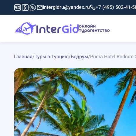
intergidru@yandex.ru
+7 (495) 502-41-5
Главная
/
Туры в Турцию
/
Бодрум
/
Pudra Hotel Bodrum 