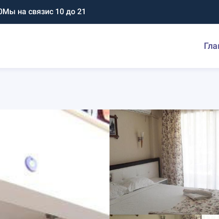
0
Мы на связи
с 10 до 21
Гла