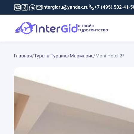
intergidru@yandex.ru
+7 (495) 502-41-5
Главная
/
Туры в Турцию
/
Мармарис
/
Moni Hotel 2*