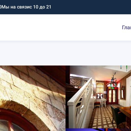
0
Мы на связи
с 10 до 21
Гла