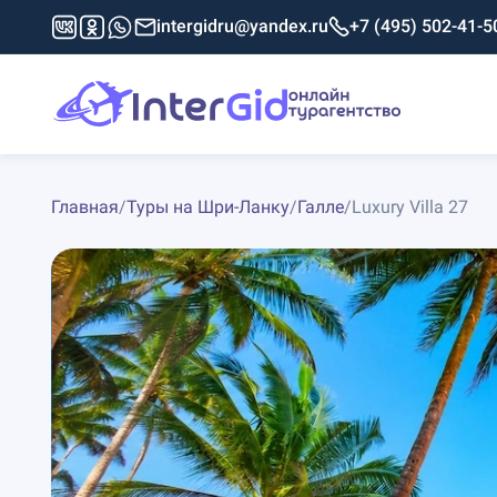
intergidru@yandex.ru
+7 (495) 502-41-5
Главная
/
Туры на Шри-Ланку
/
Галле
/
Luxury Villa 27