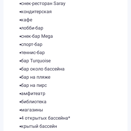
снек-ресторан Saray
кондитерская
кафе
лобби-бар
снек-бар Mega
спорт-бар
теннис-бар
бар Turquoise
бар около бассейна
бар на пляже
бар на пирс
амфитеатр
библиотека
магазины
4 открытых бассейна*
крытый бассейн