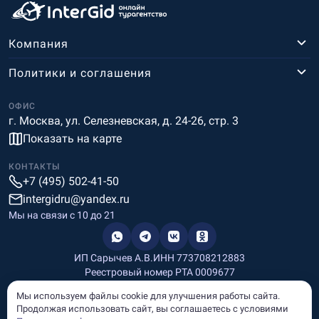
Компания
Политики и соглашения
ОФИС
г. Москва, ул. Селезневская, д. 24-26, стр. 3
Показать на карте
КОНТАКТЫ
+7 (495) 502-41-50
intergidru@yandex.ru
Мы на связи c 10 до 21
ИП Сарычев А.В.
ИНН 773708212883
Реестровый номер РТА 0009677
Разработка и дизайн
Мы используем файлы cookie для улучшения работы сайта.
Информация, размещённая на сайте, носит информационный
Продолжая использовать сайт, вы соглашаетесь с условиями
характер и не является рекламой и публичной офертой.