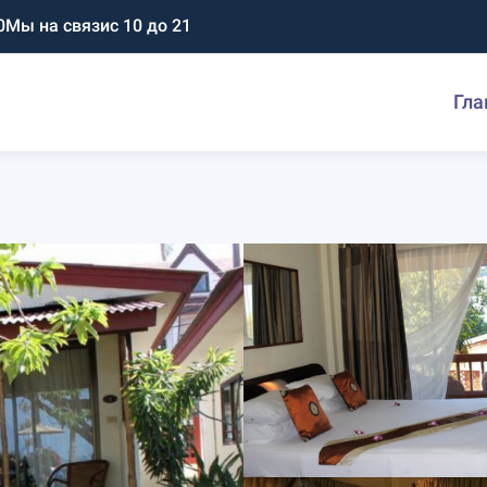
0
Мы на связи
с 10 до 21
Гла