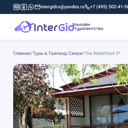
intergidru@yandex.ru
+7 (495) 502-41-5
Главная
/
Туры в Таиланд
/
Самуи
/
The Waterfront 3*