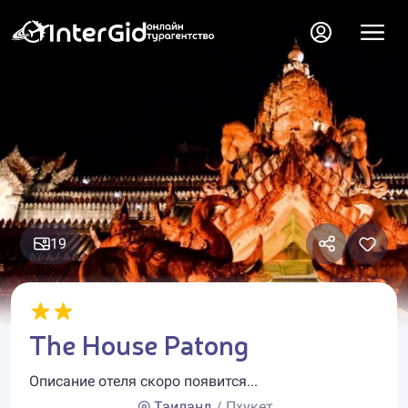
19
The House Patong
Описание отеля скоро появится...
Таиланд
/ Пхукет