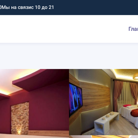
0
Мы на связи
с 10 до 21
Гла