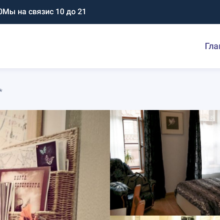
0
Мы на связи
с 10 до 21
Гла
*