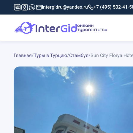
intergidru@yandex.ru
+7 (495) 502-41-5
Главная
/
Туры в Турцию
/
Стамбул
/
Sun City Florya Hote