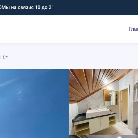
0
Мы на связи
с 10 до 21
Гла
l 5*