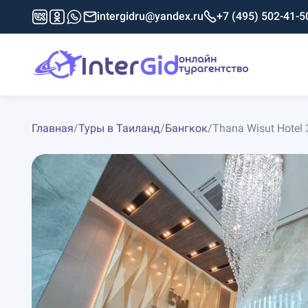
intergidru@yandex.ru
+7 (495) 502-41-5
Главная
/
Туры в Таиланд
/
Бангкок
/
Thana Wisut Hotel 