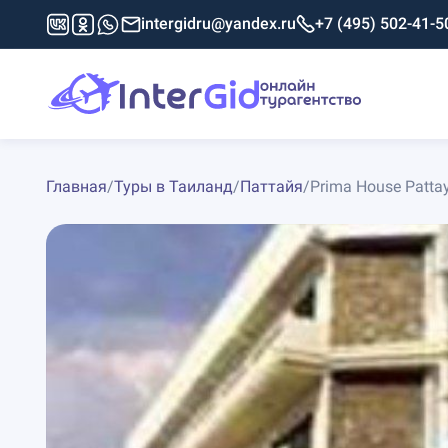
intergidru@yandex.ru
+7 (495) 502-41-5
Главная
/
Туры в Таиланд
/
Паттайя
/
Prima House Patta