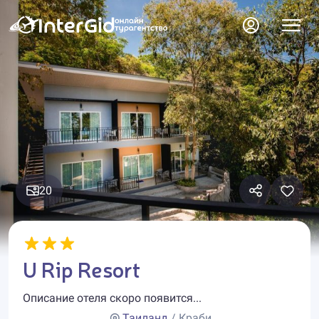
20
U Rip Resort
Описание отеля скоро появится...
Таиланд
/ Краби