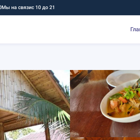
0
Мы на связи
с 10 до 21
Гла