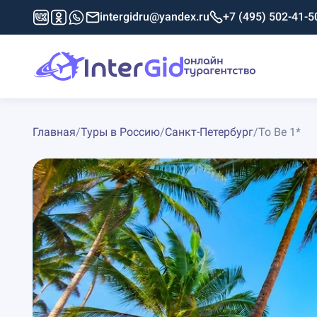
intergidru@yandex.ru
+7 (495) 502-41-5
Главная
/
Туры в Россию
/
Санкт-Петербург
/
To Be 1*