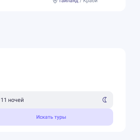
Таиланд
/ Краби
Искать туры