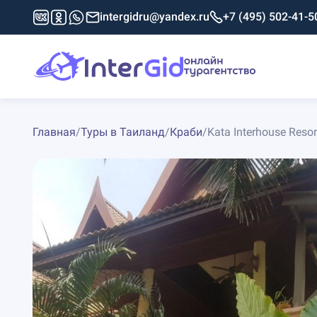
intergidru@yandex.ru
+7 (495) 502-41-5
Главная
/
Туры в Таиланд
/
Краби
/
Kata Interhouse Resor