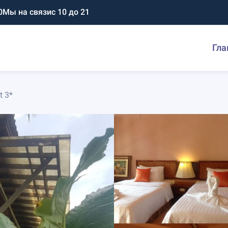
0
Мы на связи
с 10 до 21
Гла
t 3*