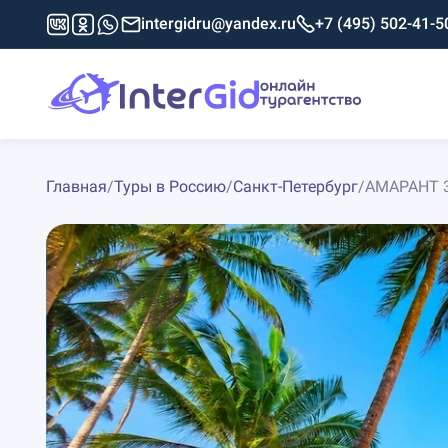
intergidru@yandex.ru
+7 (495) 502-41-5
Главная
/
Туры в Россию
/
Санкт-Петербург
/
АМАРАНТ 