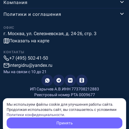
Компания
Политики и соглашения
ОФИС
г. Москва, ул. Селезневская, д. 24-26, стр. 3
Показать на карте
КОНТАКТЫ
+7 (495) 502-41-50
intergidru@yandex.ru
Мы на связи c 10 до 21
ИП Сарычев А.В.
ИНН 773708212883
Реестровый номер РТА 0009677
Разработка и дизайн
Мы используем файлы cookie для улучшения работы сайта.
Информация, размещённая на сайте, носит информационный
Продолжая использовать сайт, вы соглашаетесь с условиями
характер и не является рекламой и публичной офертой.
Политики конфиденциальности
.
© Copyright
InterGid Все права защищены.
Принять