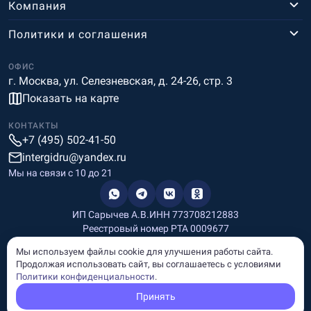
Компания
Политики и соглашения
ОФИС
г. Москва, ул. Селезневская, д. 24-26, стр. 3
Показать на карте
КОНТАКТЫ
+7 (495) 502-41-50
intergidru@yandex.ru
Мы на связи c 10 до 21
ИП Сарычев А.В.
ИНН 773708212883
Реестровый номер РТА 0009677
Разработка и дизайн
Мы используем файлы cookie для улучшения работы сайта.
Информация, размещённая на сайте, носит информационный
Продолжая использовать сайт, вы соглашаетесь с условиями
характер и не является рекламой и публичной офертой.
Политики конфиденциальности
.
© Copyright
InterGid Все права защищены.
Принять