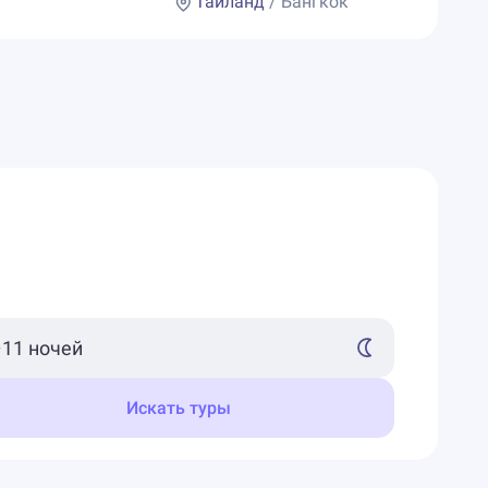
Таиланд
/ Бангкок
Искать туры