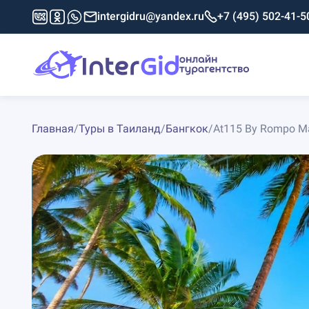
intergidru@yandex.ru
+7 (495) 502-41-5
Главная
/
Туры в Таиланд
/
Бангкок
/
At115 By Rompo Ma