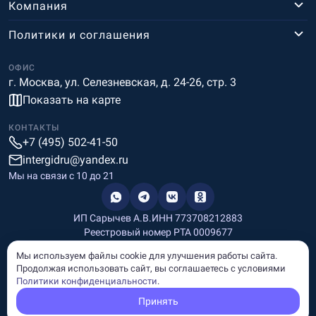
Компания
Политики и соглашения
ОФИС
г. Москва, ул. Селезневская, д. 24-26, стр. 3
Показать на карте
КОНТАКТЫ
+7 (495) 502-41-50
intergidru@yandex.ru
Мы на связи c 10 до 21
ИП Сарычев А.В.
ИНН 773708212883
Реестровый номер РТА 0009677
Разработка и дизайн
Мы используем файлы cookie для улучшения работы сайта.
Информация, размещённая на сайте, носит информационный
Продолжая использовать сайт, вы соглашаетесь с условиями
характер и не является рекламой и публичной офертой.
Политики конфиденциальности
.
© Copyright
InterGid Все права защищены.
Принять