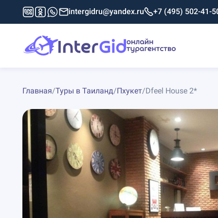
intergidru@yandex.ru
+7 (495) 502-41-5
Главная
/
Туры в Таиланд
/
Пхукет
/
Dfeel House 2*