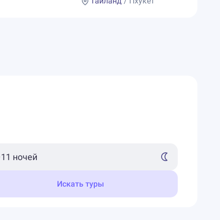
Таиланд
/ Пхукет
Искать туры