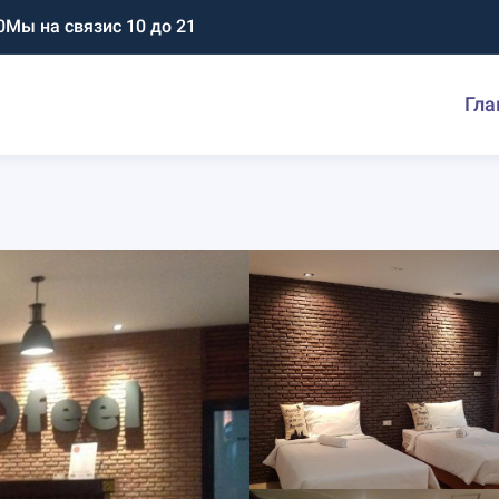
0
Мы на связи
с 10 до 21
Гла