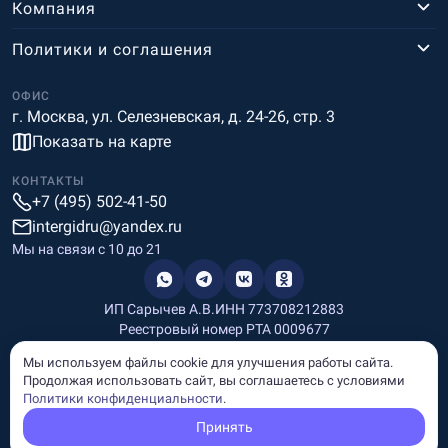
Компания
Политики и соглашения
ОФИС
г. Москва, ул. Селезневская, д. 24-26, стр. 3
Показать на карте
КОНТАКТЫ
+7 (495) 502-41-50
intergidru@yandex.ru
Мы на связи c 10 до 21
ИП Сарычев А.В.
ИНН 773708212883
Реестровый номер РТА 0009677
Разработка и дизайн
Мы используем файлы cookie для улучшения работы сайта.
Информация, размещённая на сайте, носит информационный
Продолжая использовать сайт, вы соглашаетесь с условиями
характер и не является рекламой и публичной офертой.
Политики конфиденциальности
.
© Copyright
InterGid Все права защищены.
Принять