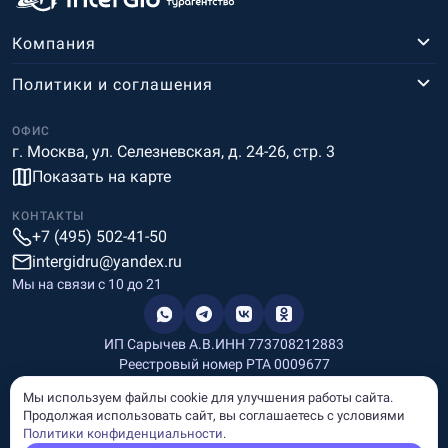
Компания
Политики и соглашения
ОФИС
г. Москва, ул. Селезневская, д. 24-26, стр. 3
Показать на карте
КОНТАКТЫ
+7 (495) 502-41-50
intergidru@yandex.ru
Мы на связи c 10 до 21
ИП Сарычев А.В.
ИНН 773708212883
Реестровый номер РТА 0009677
Разработка и дизайн
Мы используем файлы cookie для улучшения работы сайта.
Информация, размещённая на сайте, носит информационный
Продолжая использовать сайт, вы соглашаетесь с условиями
характер и не является рекламой и публичной офертой.
Политики конфиденциальности
.