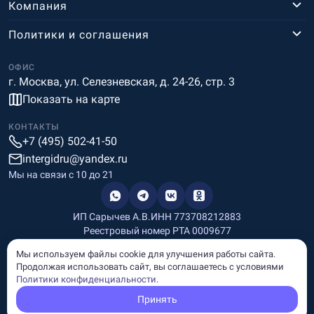
Компания
Политики и соглашения
ОФИС
г. Москва, ул. Селезневская, д. 24-26, стр. 3
Показать на карте
КОНТАКТЫ
+7 (495) 502-41-50
intergidru@yandex.ru
Мы на связи c 10 до 21
ИП Сарычев А.В.
ИНН 773708212883
Реестровый номер РТА 0009677
Разработка и дизайн
Мы используем файлы cookie для улучшения работы сайта.
Информация, размещённая на сайте, носит информационный
Продолжая использовать сайт, вы соглашаетесь с условиями
характер и не является рекламой и публичной офертой.
Политики конфиденциальности
.
© Copyright
InterGid Все права защищены.
Принять