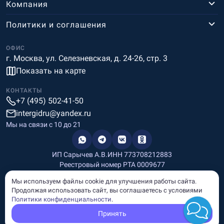
Компания
Политики и соглашения
ОФИС
г. Москва, ул. Селезневская, д. 24-26, стр. 3
Показать на карте
КОНТАКТЫ
+7 (495) 502-41-50
intergidru@yandex.ru
Мы на связи c 10 до 21
ИП Сарычев А.В.
ИНН 773708212883
Реестровый номер РТА 0009677
Разработка и дизайн
Мы используем файлы cookie для улучшения работы сайта.
Информация, размещённая на сайте, носит информационный
Продолжая использовать сайт, вы соглашаетесь с условиями
характер и не является рекламой и публичной офертой.
Политики конфиденциальности
.
© Copyright
InterGid Все права защищены.
Принять