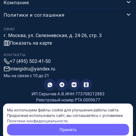
Компания
Политики и соглашения
ОФИС
г. Москва, ул. Селезневская, д. 24-26, стр. 3
Показать на карте
КОНТАКТЫ
+7 (495) 502-41-50
intergidru@yandex.ru
Мы на связи c 10 до 21
ИП Сарычев А.В.
ИНН 773708212883
Реестровый номер РТА 0009677
Разработка и дизайн
Мы используем файлы cookie для улучшения работы сайта.
Информация, размещённая на сайте, носит информационный
Продолжая использовать сайт, вы соглашаетесь с условиями
характер и не является рекламой и публичной офертой.
Политики конфиденциальности
.
© Copyright
InterGid Все права защищены.
Принять