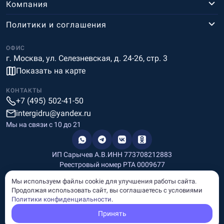
Компания
Политики и соглашения
ОФИС
г. Москва, ул. Селезневская, д. 24-26, стр. 3
Показать на карте
КОНТАКТЫ
+7 (495) 502-41-50
intergidru@yandex.ru
Мы на связи c 10 до 21
ИП Сарычев А.В.
ИНН 773708212883
Реестровый номер РТА 0009677
Разработка и дизайн
Мы используем файлы cookie для улучшения работы сайта.
Информация, размещённая на сайте, носит информационный
Продолжая использовать сайт, вы соглашаетесь с условиями
характер и не является рекламой и публичной офертой.
Политики конфиденциальности
.
© Copyright
InterGid Все права защищены.
Принять