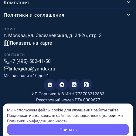
Компания
Политики и соглашения
ОФИС
г. Москва, ул. Селезневская, д. 24-26, стр. 3
Показать на карте
КОНТАКТЫ
+7 (495) 502-41-50
intergidru@yandex.ru
Мы на связи c 10 до 21
ИП Сарычев А.В.
ИНН 773708212883
Реестровый номер РТА 0009677
Разработка и дизайн
Мы используем файлы cookie для улучшения работы сайта.
Информация, размещённая на сайте, носит информационный
Продолжая использовать сайт, вы соглашаетесь с условиями
характер и не является рекламой и публичной офертой.
Политики конфиденциальности
.
© Copyright
InterGid Все права защищены.
Принять