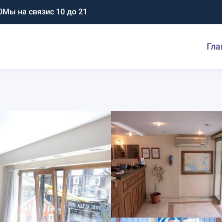
0
Мы на связи
с 10 до 21
Гла