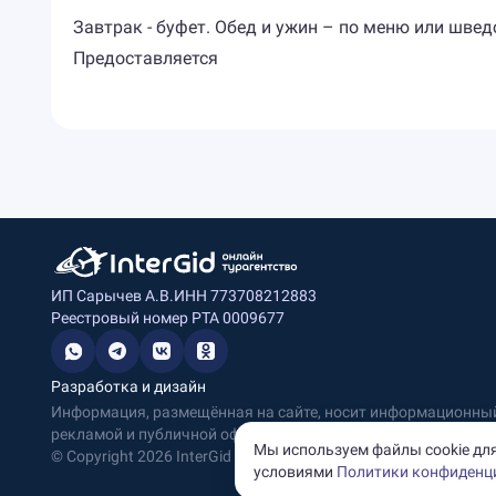
Завтрак - буфет. Обед и ужин – по меню или швед
Предоставляется
ИП Сарычев А.В.
ИНН 773708212883
Реестровый номер РТА 0009677
Разработка и дизайн
Информация, размещённая на сайте, носит информационный 
рекламой и публичной офертой.
Мы используем файлы cookie для
© Copyright
2026
InterGid Все права защищены.
условиями
Политики конфиденц