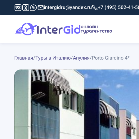
intergidru@yandex.ru
+7 (495) 502-41-5
Главная
/
Туры в Италию
/
Апулия
/
Porto Giardino 4*