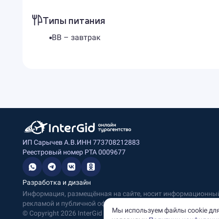
Типы питания
BB – завтрак
ИП Сарычев А.В.
ИНН 773708212883
Реестровый номер РТА 0009677
Разработка и дизайн
Информация, размещённая на сайте, носит информационный 
рекламой и публичной офертой.
Мы используем файлы cookie для
© Copyright
2026
InterGid Все права защищены.