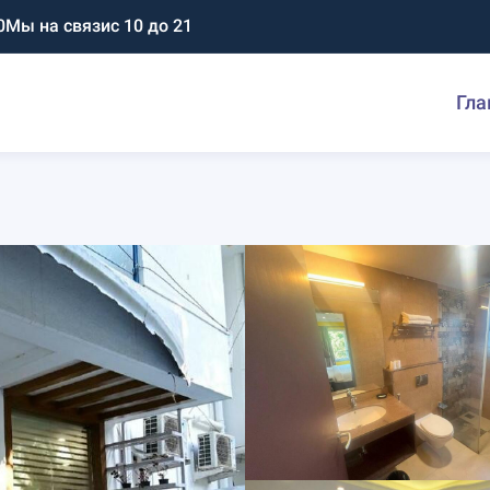
0
Мы на связи
с 10 до 21
Гла