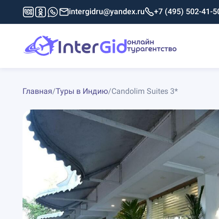
intergidru@yandex.ru
+7 (495) 502-41-5
Главная
/
Туры в Индию
/
Candolim Suites 3*