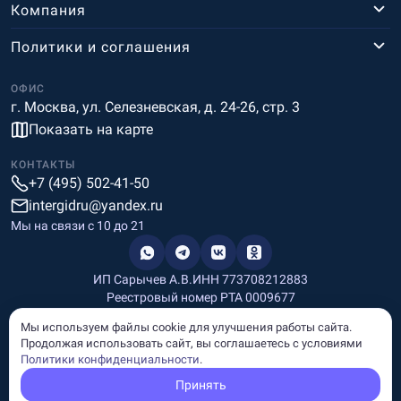
Компания
Политики и соглашения
ОФИС
г. Москва, ул. Селезневская, д. 24-26, стр. 3
Показать на карте
КОНТАКТЫ
+7 (495) 502-41-50
intergidru@yandex.ru
Мы на связи c 10 до 21
ИП Сарычев А.В.
ИНН 773708212883
Реестровый номер РТА 0009677
Разработка и дизайн
Мы используем файлы cookie для улучшения работы сайта.
Информация, размещённая на сайте, носит информационный
Продолжая использовать сайт, вы соглашаетесь с условиями
характер и не является рекламой и публичной офертой.
Политики конфиденциальности
.
© Copyright
InterGid Все права защищены.
Принять