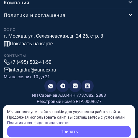
Компания
Политики и соглашения
ОФИС
г. Москва, ул. Селезневская, д. 24-26, стр. 3
Показать на карте
КОНТАКТЫ
+7 (495) 502-41-50
intergidru@yandex.ru
Мы на связи c 10 до 21
ИП Сарычев А.В.
ИНН 773708212883
Реестровый номер РТА 0009677
Разработка и дизайн
Мы используем файлы cookie для улучшения работы сайта.
Информация, размещённая на сайте, носит информационный
Продолжая использовать сайт, вы соглашаетесь с условиями
характер и не является рекламой и публичной офертой.
Политики конфиденциальности
.
© Copyright
InterGid Все права защищены.
Принять