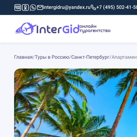
intergidru@yandex.ru
+7 (495) 502-41-5
Главная
/
Туры в Россию
/
Санкт-Петербург
/
Апартамен