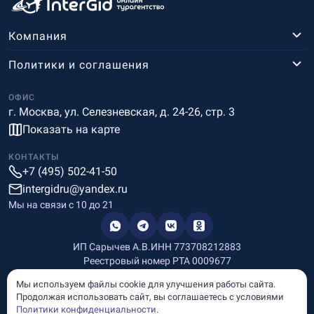
Компания
Политики и соглашения
ОФИС
г. Москва, ул. Селезневская, д. 24-26, стр. 3
Показать на карте
КОНТАКТЫ
+7 (495) 502-41-50
intergidru@yandex.ru
Мы на связи c 10 до 21
ИП Сарычев А.В.
ИНН 773708212883
Реестровый номер РТА 0009677
Разработка и дизайн
Мы используем файлы cookie для улучшения работы сайта.
Информация, размещённая на сайте, носит информационный
Продолжая использовать сайт, вы соглашаетесь с условиями
характер и не является рекламой и публичной офертой.
Политики конфиденциальности
.