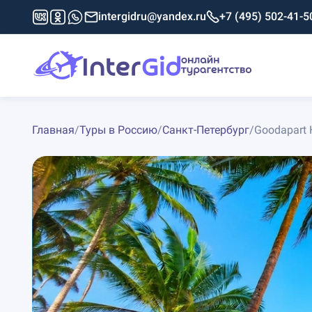
intergidru@yandex.ru
+7 (495) 502-41-5
Главная
/
Туры в Россию
/
Санкт-Петербург
/
Goodapart