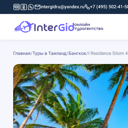
intergidru@yandex.ru
+7 (495) 502-41-5
Главная
/
Туры в Таиланд
/
Бангкок
/
I Residence Silom 4