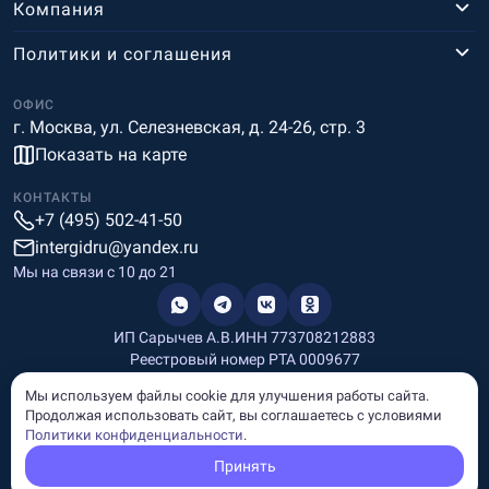
Компания
Политики и соглашения
ОФИС
г. Москва, ул. Селезневская, д. 24-26, стр. 3
Показать на карте
КОНТАКТЫ
+7 (495) 502-41-50
intergidru@yandex.ru
Мы на связи c 10 до 21
ИП Сарычев А.В.
ИНН 773708212883
Реестровый номер РТА 0009677
Разработка и дизайн
Мы используем файлы cookie для улучшения работы сайта.
Информация, размещённая на сайте, носит информационный
Продолжая использовать сайт, вы соглашаетесь с условиями
характер и не является рекламой и публичной офертой.
Политики конфиденциальности
.
© Copyright
InterGid Все права защищены.
Принять