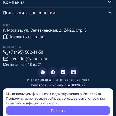
Компания
Политики и соглашения
ОФИС
г. Москва, ул. Селезневская, д. 24-26, стр. 3
Показать на карте
КОНТАКТЫ
+7 (495) 502-41-50
intergidru@yandex.ru
Мы на связи c 10 до 21
ИП Сарычев А.В.
ИНН 773708212883
Реестровый номер РТА 0009677
Разработка и дизайн
Мы используем файлы cookie для улучшения работы сайта.
Информация, размещённая на сайте, носит информационный
Продолжая использовать сайт, вы соглашаетесь с условиями
характер и не является рекламой и публичной офертой.
Политики конфиденциальности
.
© Copyright
InterGid Все права защищены.
Принять