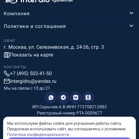
Компания
Политики и соглашения
ОФИС
г. Москва, ул. Селезневская, д. 24-26, стр. 3
Показать на карте
КОНТАКТЫ
+7 (495) 502-41-50
intergidru@yandex.ru
Мы на связи c 10 до 21
ИП Сарычев А.В.
ИНН 773708212883
Реестровый номер РТА 0009677
Разработка и дизайн
Мы используем файлы cookie для улучшения работы сайта.
Информация, размещённая на сайте, носит информационный
Продолжая использовать сайт, вы соглашаетесь с условиями
характер и не является рекламой и публичной офертой.
Политики конфиденциальности
.