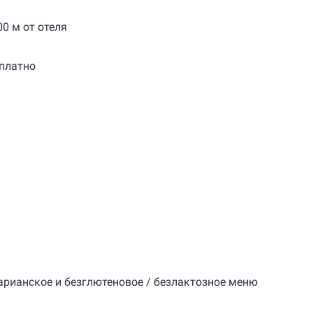
00 м от отеля
сплатно
тарианское и безглютеновое / безлактозное меню