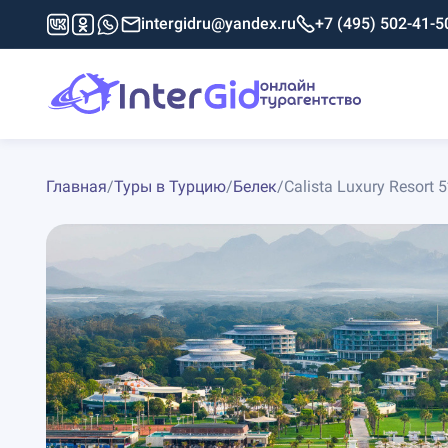
intergidru@yandex.ru
+7 (495) 502-41-5
Главная
/
Туры в Турцию
/
Белек
/
Calista Luxury Resort 5