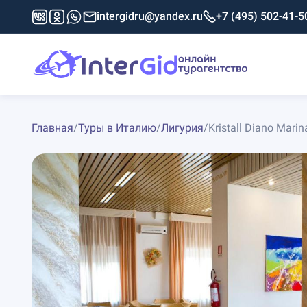
intergidru@yandex.ru
+7 (495) 502-41-5
Главная
/
Туры в Италию
/
Лигурия
/
Kristall Diano Marin