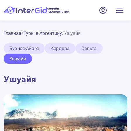
Главная
/
Туры в Аргентину
/
Ушуайя
Буэнос-Айрес
Кордова
Сальта
Ушуайя
Ушуайя