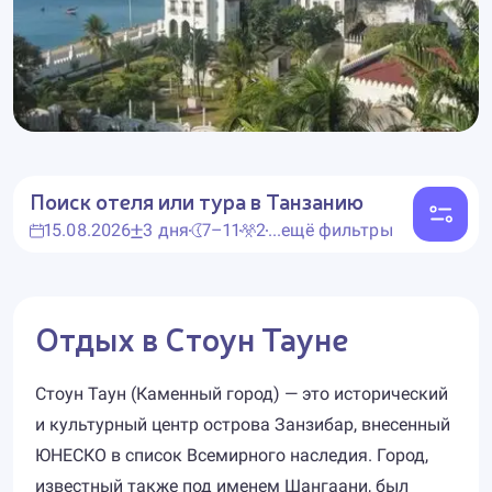
Поиск отеля или тура
в Танзанию
15.08.2026
3 дня
7–11
2
...ещё фильтры
Отдых в Стоун Тауне
Стоун Таун (Каменный город) — это исторический
и культурный центр острова Занзибар, внесенный
ЮНЕСКО в список Всемирного наследия. Город,
известный также под именем Шангаани, был