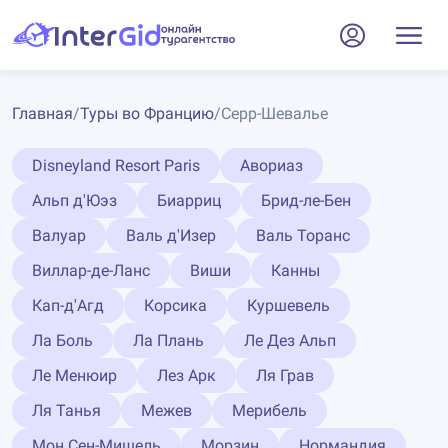
Главная
/
Туры во Францию
/
Серр-Шевалье
Disneyland Resort Paris
Авориаз
Альп д'Юэз
Биарриц
Брид-ле-Бен
Валуар
Валь д'Изер
Валь Торанс
Виллар-де-Ланс
Виши
Канны
Кап-д'Агд
Корсика
Куршевель
Ла Боль
Ла Плань
Ле Дез Альп
Ле Менюир
Лез Арк
Ля Грав
Ля Танья
Межев
Мерибель
Мон Сен-Мишель
Морзин
Нормандия