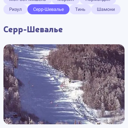
Ризул
Серр-Шевалье
Тинь
Шамони
Серр-Шевалье